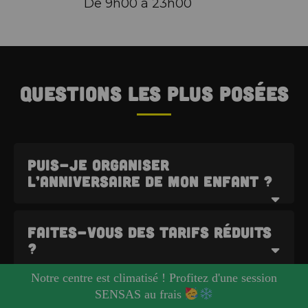
De 9h00 à 23h00
Questions les plus posées
Puis-je organiser
l’anniversaire de mon enfant ?
Pour le plaisir des enfants, nous avons
Faites-vous des tarifs réduits
mis en place un parcours nous
?
permettant d'accueillir des groupes
d'enfants pour des anniversaires. Voici
Notre centre est climatisé ! Profitez d'une session
toutes les informations à connaître :
Tarifs normaux :
SENSAS au frais
Peut-on modifier le nombre de