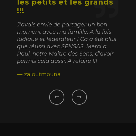
les petits et les grands
 choc,
Cette 
!!!
rmés.
et on 
c’est
Nous é
J’avais envie de partager un bon
is ou
mes pa
moment avec ma famille. A la fois
sûr de
marré 
ludique et fédérateur ! Ca a été plus
Merci
Notre 
que réussi avec SENSAS. Merci à
top, mo
Paul, notre Maître des Sens, d’avoir
permis cela aussi. A refaire !!!
— seb
— zaioutmouna