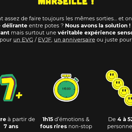
Marseille !
 assez de faire toujours les mêmes sorties… et o
é délirante
entre potes ?
Nous avons la solution !
vant
mais surtout une
véritable expérience senso
 pour
un EVG
/
EVJF
,
un anniversaire
ou juste pour 
vre
à partir de
1h15
d’émotions &
De
4 à 5
7 ans
fous
rires
non-stop
personne