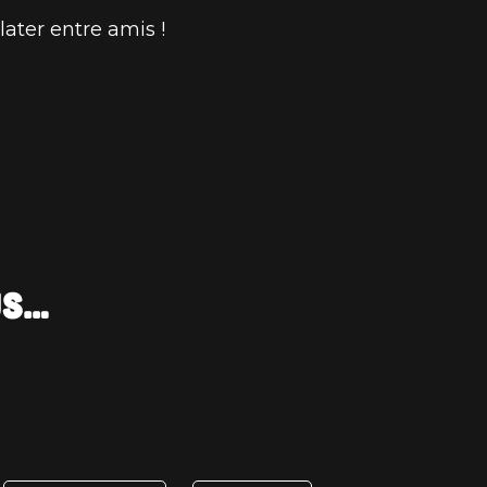
ater entre amis !
us…