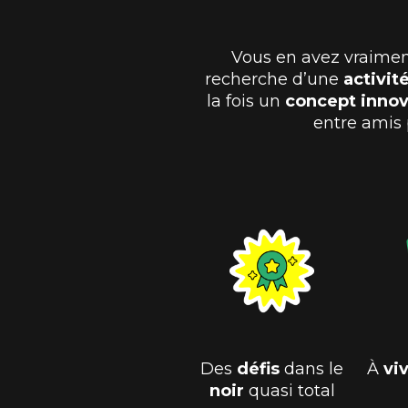
Vous en avez vraiment
recherche d’une
activit
la fois un
concept inno
entre amis
Des
défis
dans le
À
vi
noir
quasi total