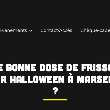
Événements
Contact/Accès
Chèque-cad
e bonne dose de friss
r Halloween à Marse
?