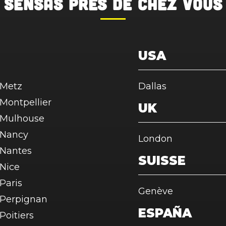
SENSAS
près de chez vous
USA
Metz
Dallas
Montpellier
UK
Mulhouse
Nancy
London
Nantes
SUISSE
Nice
Paris
Genève
Perpignan
ESPAÑA
Poitiers