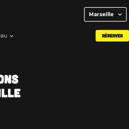
<
Marseille
eau
RÉSERVER
ons
ille